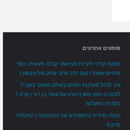
פוסטים אחרונים
ממוות קליני ליצירת מציאות: קבלה מעשית, כסף
והחיים שאחרי (עם הרב אדם יצחק פולינובסקי)
איך לנהל מערכות יחסים בעולם העסקי בשביל
לזכות ב-Win Win | ראיון עם עופר בן דור | פרק 7
בסדרת התעלות
הקלה מיידית בתסמינים של הטראומה | התעלות
פרק 8