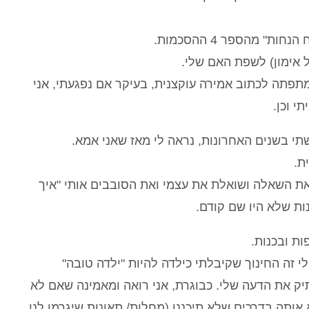
" מהספר 4 ההסכמות.
אימון) לשפת האם שלי.
תפתה לכתוב אמירה עוקצנית, בעיקר אם נפגעתי, אני
 וכן.
תי בשנים האחרונות, נראה לי מאז שאני אמא.
ת.
ת השאלה וש
וא
ל
ת
את עצמי ואת הסובבים אותי "איך
נות שלא היו שם קודם.
ת ובכנות.
לי זה החינוך שקיבלתי כילדה להיות "ילדה טובה"
ק את הדעה שלי. כבוגרת, אני רואה ומאמינה שאם לא
אותה בדרכים שלא תיכננו (מחלות/ תאונות שיגרמו לנו