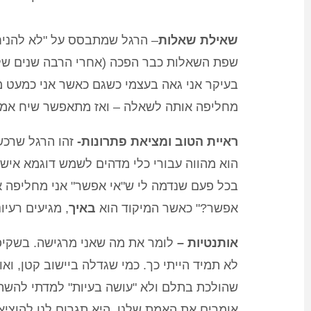
שאילת שאלות
– הרגל שמתבסס על "לא להניח הנחות
שפת השאלות כבר הפכה (אחרי הרבה שנים של 
בעיקר אני גאה בעצמי כשגם כאשר אני כמעט מ
מחליפה אותה לשאלה – ואז מתאפשר שיח אמיתי
ראיית הטוב
ו
מציאת פתרונות-
זהו הרגל שרכש
הוא מהווה עבורי כלי מדהים לשמש דוגמא אישי
בכל פעם שנדמה
לי
ש"אי אפשר"
אני מחליפה
א
אפשר?"
כאשר המיקוד הוא
באיך
, מגיעים רעיו
אותנטיות
–
לומר את מה שאני מרגישה. בשקיפו
לא תמיד הייתי כך. כמי שגדלה ביישוב קטן, ואו
שהולכת בתלם ולא "עושה בעיות" למדתי להשתי
אומרים את האמת שלנו, היא תגרום לנו להוציא 