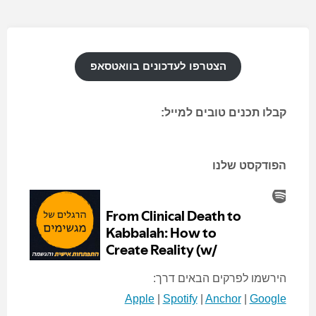
החדש
–
הצטרפו לעדכונים בוואטסאפ
עסק
קבלו תכנים טובים למייל:
מצליח
וריווחי
הפודקסט שלנו
בעזרת
כלים
של
הירשמו לפרקים הבאים דרך:
יצירת
Apple
|
Spotify
|
Anchor
|
Google